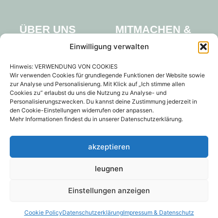
MITMACHEN &
ÜBER UNS
Team
UNTERSTUETZEN
Einwilligung verwalten
Partner
Veranstaltungen
Hinweis: VERWENDUNG VON COOKIES
Impulse
Wir verwenden Cookies für grundlegende Funktionen der Website sowie
zur Analyse und Personalisierung. Mit Klick auf „Ich stimme allen
BODENSEE
Jobs
Cookies zu“ erlaubst du uns die Nutzung zu Analyse- und
Kontakt
Personalisierungszwecken. Du kannst deine Zustimmung jederzeit in
den Cookie-Einstellungen widerrufen oder anpassen.
Mehr Informationen findest du in unserer Datenschutzerklärung.
Impressum & Datenschutz
Newsletter
akzeptieren
Kontakt
F
I
L
leugnen
a
n
i
c
s
n
e
t
k
© 2025 Regenerate Forum
Einstellungen anzeigen
b
a
e
gGmbH
o
g
d
o
r
i
k
a
n
Cookie Policy
Datenschutzerklärung
Impressum & Datenschutz
m
English
Deutsch