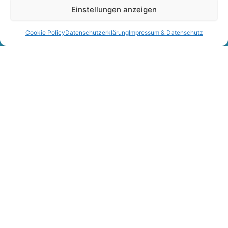
Einstellungen anzeigen
Cookie Policy
Datenschutzerklärung
Impressum & Datenschutz
English
Deutsch
Wir stellen die Wirkung der
Maßnahmen sicher
Die Wirkung der Maßnahmen wird
überwacht und wichtige Kennzahlen wie