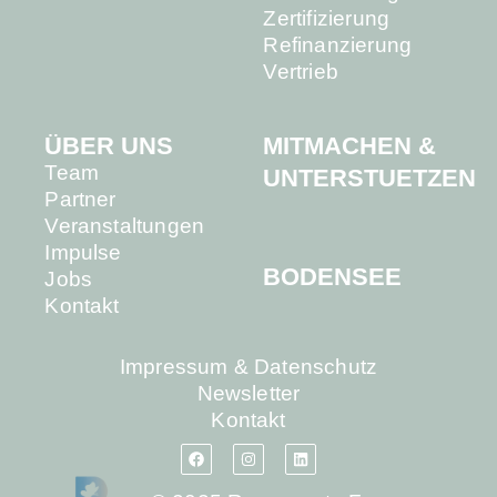
Zertifizierung
Refinanzierung
Vertrieb
MITMACHEN &
ÜBER UNS
Team
UNTERSTUETZEN
Partner
Veranstaltungen
Impulse
BODENSEE
Jobs
Kontakt
Impressum & Datenschutz
Newsletter
Kontakt
F
I
L
a
n
i
c
s
n
e
t
k