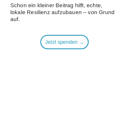
Schon ein kleiner Beitrag hilft, echte,
lokale Resilienz aufzubauen – von Grund
auf.
Jetzt spenden →
Du gehörst zu
einem
Unternehmen
und
willst die
regenerative
Transf