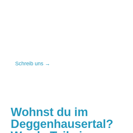
und Forstwirte, kannst du den
ökologischen Fußabdruck
reduzieren und kompensieren. Die
ersten Pilotprojekte mit
Unterstützung von Unternehmen
laufen bereits.
Schreib uns →
Wohnst du im
Deggenhausertal?