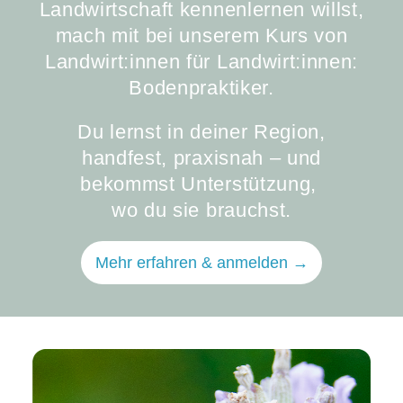
Landwirtschaft kennenlernen willst,
mach mit bei unserem Kurs von
Landwirt:innen für Landwirt:innen:
Bodenpraktiker.
Du lernst in deiner Region,
handfest, praxisnah – und
bekommst Unterstützung,
wo du sie brauchst.
Mehr erfahren & anmelden →