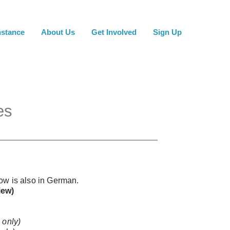
nstance
About Us
Get Involved
Sign Up
es
low is also in German.
iew)
 only)