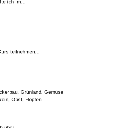
fte ich im…
___________
Kurs teilnehmen…
Ackerbau, Grünland, Gemüse
ein, Obst, Hopfen
ch über…