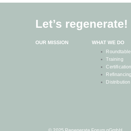
Let’s regenerate!
OUR MISSION
WHAT WE DO
Roundtable
Training
Certificatio
Refinancin
Distribution
© 2025 Regenerate Forum gGmbH