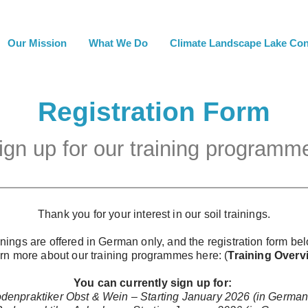
Our Mission
What We Do
Climate Landscape Lake Co
Registration Form
ign up for our training programm
Thank you for your interest in our soil trainings.
nings are offered in German only, and the registration form be
rn more about our training programmes here: (
Training Overv
You can currently sign up for:
enpraktiker Obst & Wein – Starting January 2026 (in German