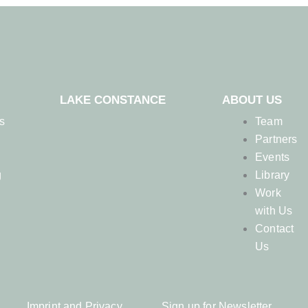
LAKE CONSTANCE
ABOUT US
s
Team
Partners
n
Events
g
Library
Work
with Us
Contact
Us
Imprint and Privacy
Sign up for Newsletter