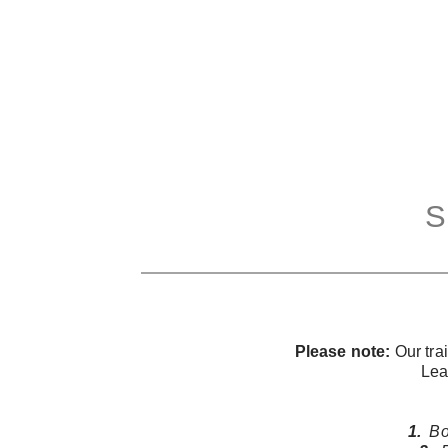
Skip
to
content
S
Please note:
Our trai
Lea
1.
Bod