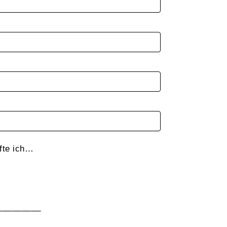
fte ich…
_________